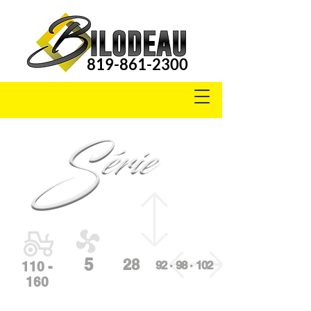
819-861-2300
S3000
5
28
92 · 98 · 102
110 -
160